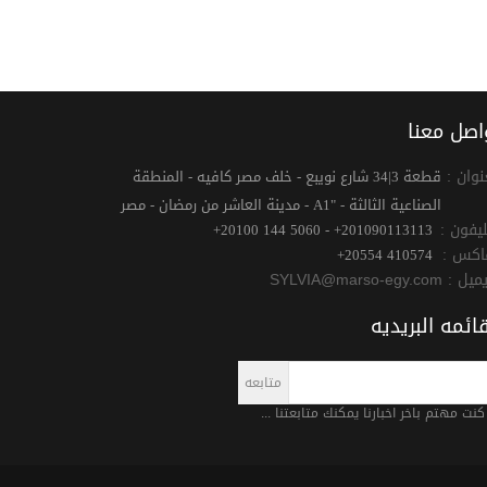
اصل معنا
نوان :
قطعة 3|34 شارع نويبع - خلف مصر كافيه - المنطقة
الصناعية الثالثة - "A1 - مدينة العاشر من رمضان - مصر
ليفون :
+20100 144 5060 - +201090113113
اكس :
+20554 410574
يميل :
SYLVIA@marso-egy.com
قائمه البريديه
 كنت مهتم باخر اخبارنا يمكنك متابعتنا ...