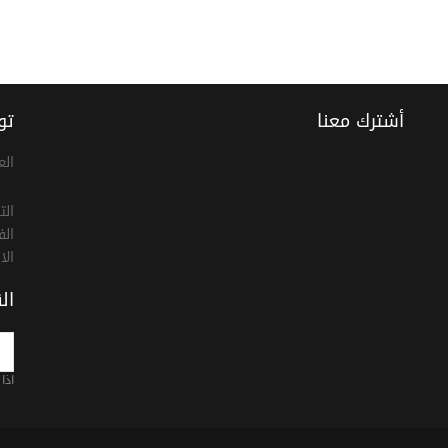
أشترك معنا
تو
الع
الت
الف
الا
ال
اذا