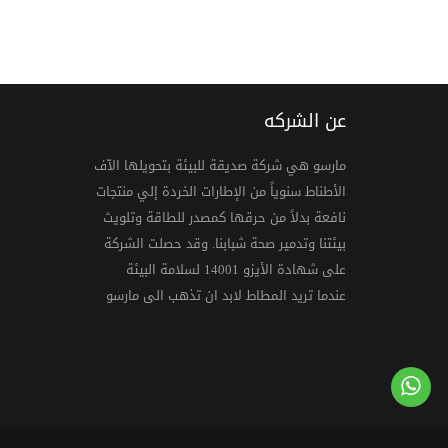
عن الشركه
مارسو هي شركة صديقة للبيئة بتحويلها الاّف
الأطناط سنوياً من الإطارات الخردة إلي منتجات
نافعة بدلاً من حرقها كمصدر للطاقة وتلويث
بيئتنا وتدمير صحة شبابنا. وقد حصلت الشركة
على شهادة الأيزو 14001 لسلامة البيئة
عندما تريد المطاط لابد ان تذهب الى مارسو