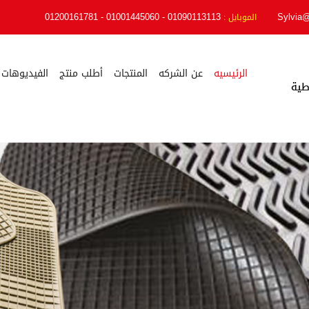
01090113113 - 01001445060 - 01200161781
Sylvia
الموبايل :
الرئيسيه
عن الشركه
المنتجات
أطلب منتج
الفيديوهات