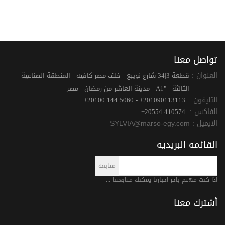
تواصل معنا
العنوان :
قطعة 3|34 شارع نويبع - خلف مصر كافيه - المنطقة الصناعية
الثالثة - "A1 - مدينة العاشر من رمضان - مصر
التليفون :
+20100 144 5060 - +201090113113
الفاكس :
+20554 410574
الايميل :
SYLVIA@marso-egy.com
القائمه البريديه
اذا كنت مهتم باخر اخبارنا يمكنك متابعتنا ...
أشترك معنا