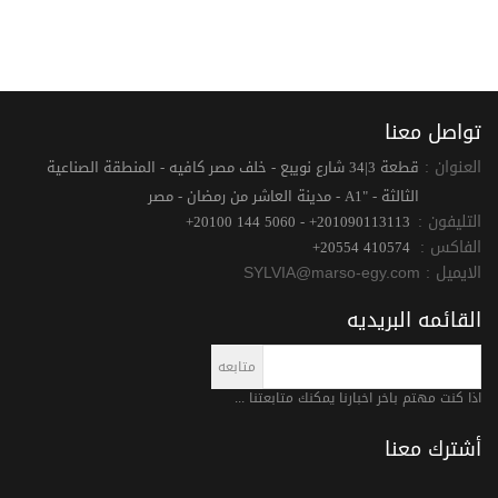
تواصل معنا
العنوان :
قطعة 3|34 شارع نويبع - خلف مصر كافيه - المنطقة الصناعية
الثالثة - "A1 - مدينة العاشر من رمضان - مصر
التليفون :
+20100 144 5060 - +201090113113
الفاكس :
+20554 410574
الايميل :
SYLVIA@marso-egy.com
القائمه البريديه
اذا كنت مهتم باخر اخبارنا يمكنك متابعتنا ...
أشترك معنا