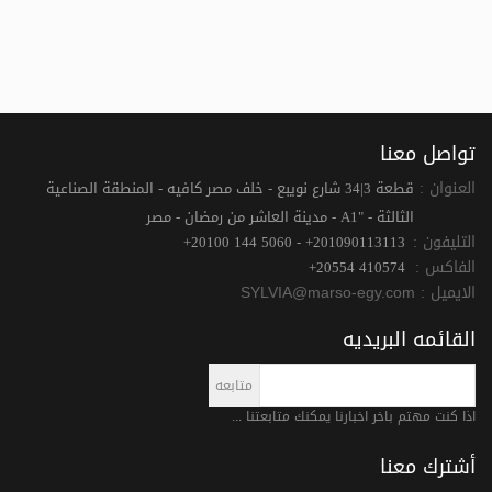
تواصل معنا
العنوان :
قطعة 3|34 شارع نويبع - خلف مصر كافيه - المنطقة الصناعية
الثالثة - "A1 - مدينة العاشر من رمضان - مصر
التليفون :
+20100 144 5060 - +201090113113
الفاكس :
+20554 410574
الايميل :
SYLVIA@marso-egy.com
القائمه البريديه
اذا كنت مهتم باخر اخبارنا يمكنك متابعتنا ...
أشترك معنا