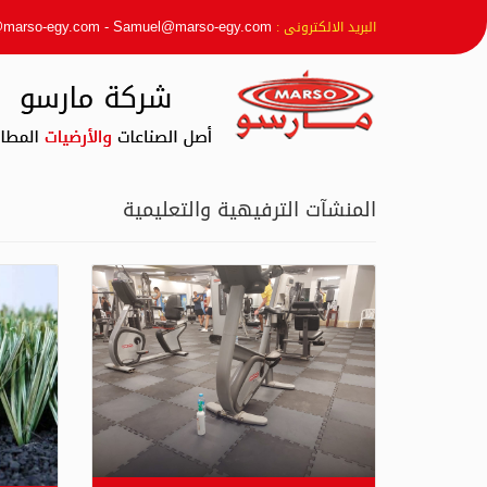
@marso-egy.com
-
Samuel@marso-egy.com
البريد الالكترونى :
المنشآت الترفيهية والتعليمية