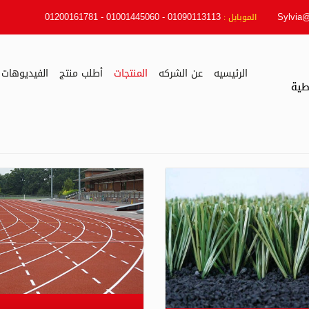
01090113113 - 01001445060 - 01200161781
Sylvia
الموبايل :
الرئيسيه
عن الشركه
المنتجات
أطلب منتج
الفيديوهات