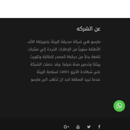
عن الشركه
مارسو هي شركة صديقة للبيئة بتحويلها الاّف
الأطناط سنوياً من الإطارات الخردة إلي منتجات
نافعة بدلاً من حرقها كمصدر للطاقة وتلويث
بيئتنا وتدمير صحة شبابنا. وقد حصلت الشركة
على شهادة الأيزو 14001 لسلامة البيئة
عندما تريد المطاط لابد ان تذهب الى مارسو