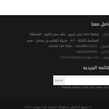
اصل معنا
نوان :
قطعة 3|34 شارع نويبع - خلف مصر كافيه - المنطقة
الصناعية الثالثة - "A1 - مدينة العاشر من رمضان - مصر
ليفون :
+20100 144 5060 - +201090113113
اكس :
+20554 410574
يميل :
SYLVIA@marso-egy.com
قائمه البريديه
 كنت مهتم باخر اخبارنا يمكنك متابعتنا ...
© جميع الحقوق محفوظه لشركه ايرا سوفت 2018