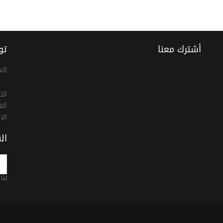
أشترك معنا
تو
الع
الت
الف
الا
ال
اذا