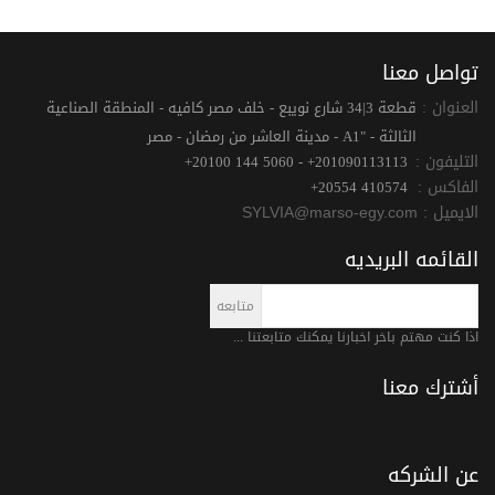
تواصل معنا
العنوان :
قطعة 3|34 شارع نويبع - خلف مصر كافيه - المنطقة الصناعية
الثالثة - "A1 - مدينة العاشر من رمضان - مصر
التليفون :
+20100 144 5060 - +201090113113
الفاكس :
+20554 410574
الايميل :
SYLVIA@marso-egy.com
القائمه البريديه
اذا كنت مهتم باخر اخبارنا يمكنك متابعتنا ...
أشترك معنا
عن الشركه